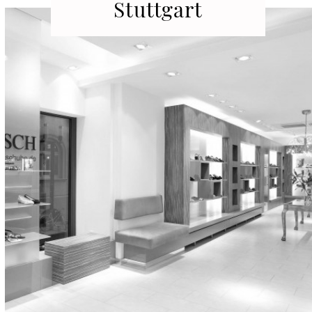
Stuttgart
Hedelfingerstr. 54
70327 Stuttgart
Fon: 0711 | 230 600-0