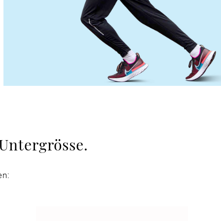
Untergrösse.
en: