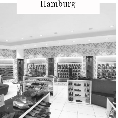
Hamburg
Ballindamm 35
20095 Hamburg
Fon: 040 | 327766