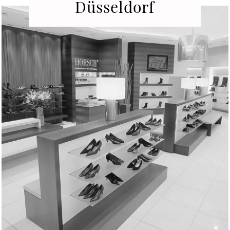
Düsseldorf
Liesegangstraße 10
40211 Düsseldorf
Fon: 0211 | 365 897