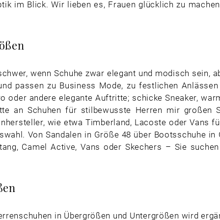
ik im Blick. Wir lieben es, Frauen glücklich zu machen
rößen
schwer, wenn Schuhe zwar elegant und modisch sein, a
und passen zu Business Mode, zu festlichen Anlässen o
o oder andere elegante Auftritte; schicke Sneaker, war
tte an Schuhen für stilbewusste Herren mir großen S
enhersteller, wie etwa Timberland, Lacoste oder Vans f
wahl. Von Sandalen in Größe 48 über Bootsschuhe in Grö
tang, Camel Active, Vans oder Skechers – Sie suche
ßen
renschuhen in Übergrößen und Untergrößen wird ergä