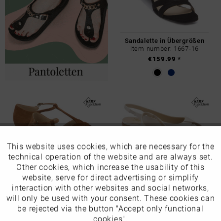
Sandalette in Übergrößen
Item number: 1667-16
€159.99 *
This website uses cookies, which are necessary for the
Active
Funktionale
technical operation of the website and are always set.
Other cookies, which increase the usability of this
Inactive
website, serve for direct advertising or simplify
Marketing
interaction with other websites and social networks,
Sandale in Übergrößen
Sling in Übergrößen
Item number: 1666-16
Item number: 1651-16
will only be used with your consent. These cookies can
€159.99 *
€149.99 *
Inactive
be rejected via the button "Accept only functional
Tracking
cookies".