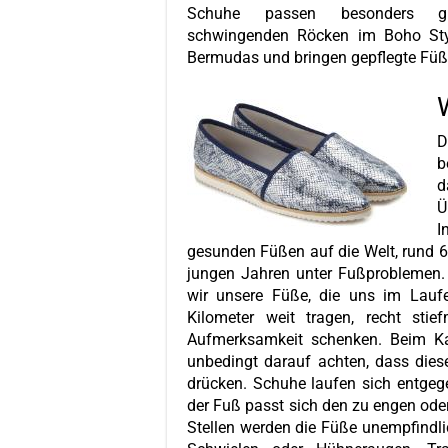
Schuhe passen besonders 
schwingenden Röcken im Boho Sty
Bermudas und bringen gepflegte Füße 
D
b
d
Ü
I
gesunden Füßen auf die Welt, rund 6
jungen Jahren unter Fußproblemen. M
wir unsere Füße, die uns im Lau
Kilometer weit tragen, recht sti
Aufmerksamkeit schenken. Beim K
unbedingt darauf achten, dass die
drücken. Schuhe laufen sich entgege
der Fuß passt sich den zu engen od
Stellen werden die Füße unempfindli