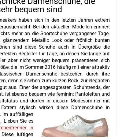
Schicke Damenschuhe, die
sehr bequem sind
neakers haben sich in den letzten Jahren extrem
erausgemacht. Bei den aktuellen Modellen erinnert
ichts mehr an die Sportschuhe vergangener Tage.
n glänzendem Metallic Look oder fröhlich bunten
önen sind diese Schuhe auch in Übergröße die
erfekten Begleiter für Tage, an denen Sie lange auf
er aber nicht weniger bequem präsentieren sich
ße, die im Sommer 2016 häufig mit einer attraktiv
lassischen Damenschuhe bestechen durch ihre
ten, denn sie sehen zum kurzen Rock, zur eleganten
ut aus. Einer der angesagtesten Schuhtrends, der
t, ist ebenso bequem wie feminin: Pantoletten und
ultstatus und dürfen in diesem Modesommer mit
 Extrem stylisch wirken diese Damenschuhe in
, im auffälligen
 Lieben Sie es
Zehentrenner in
 Diese luftigen