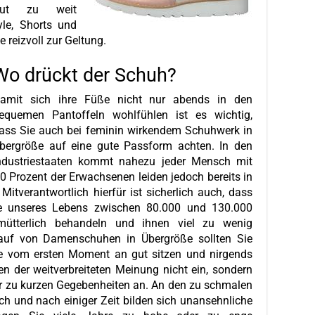
gut zu weit
le, Shorts und
reizvoll zur Geltung.
Wo drückt der Schuh?
amit sich ihre Füße nicht nur abends in den
equemen Pantoffeln wohlfühlen ist es wichtig,
ass Sie auch bei feminin wirkendem Schuhwerk in
bergröße auf eine gute Passform achten. In den
ndustriestaaten kommt nahezu jeder Mensch mit
0 Prozent der Erwachsenen leiden jedoch bereits in
itverantwortlich hierfür ist sicherlich auch, dass
fe unseres Lebens zwischen 80.000 und 130.000
efmütterlich behandeln und ihnen viel zu wenig
auf von Damenschuhen in Übergröße sollten Sie
se vom ersten Moment an gut sitzen und nirgends
n der weitverbreiteten Meinung nicht ein, sondern
er zu kurzen Gegebenheiten an. An den zu schmalen
ch und nach einiger Zeit bilden sich unansehnliche