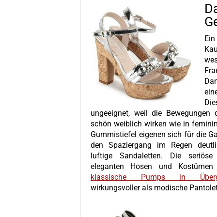
D
Ge
Ein
Ka
wes
Fr
Da
ein
Die
ungeeignet, weil die
Bewegungen d
schön weiblich wirken wie in femini
Gummistiefel eigenen sich für die Ga
den Spaziergang im Regen deutli
luftige Sandaletten. Die seriös
eleganten Hosen und Kostümen u
klassische Pumps in Überg
wirkungsvoller als modische Pantolet