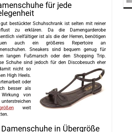
amenschuhe für jede
legenheit
 gut bestückter Schuhschrank ist selten mit reiner
uflust zu erklären. Da die Damengarderobe
entlich vielfältiger ist als die der Herren, benötigen
auen auch ein größeres Repertoire an
menschuhen. Sneakers sind bequem genug für
en langen Fußmarsch oder den Shopping Trip.
se Schuhe sind jedoch für den Discobesuch eher
amit nicht so
nen High Heels.
rtenarbeit oder
ch besser als
e Wirkung von
nterstreichen
rößen
weit
ten.
Damenschuhe in Übergröße