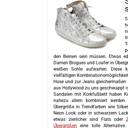
S
h
n
I
T
p
den Beinen sein müssen. Etwas edl
Damen Brogues und Loafer in Übergrö
weißen Sohle aufwarten. Diese k
vielfältigen Kombinationsmöglichkei
Hose und zur Jeans gleichermaßen g
aus Hollywood zu uns geschwappt is
Sandalen mit Korkfußbett haben K
nahezu allem kombiniert werden.
Übergröße in Trendfarben wie Silber
Neon Look oder in schwarzem Lack.
etwas zierlicher sind Flats oder
Übergrößen
eine tolle Alternative.