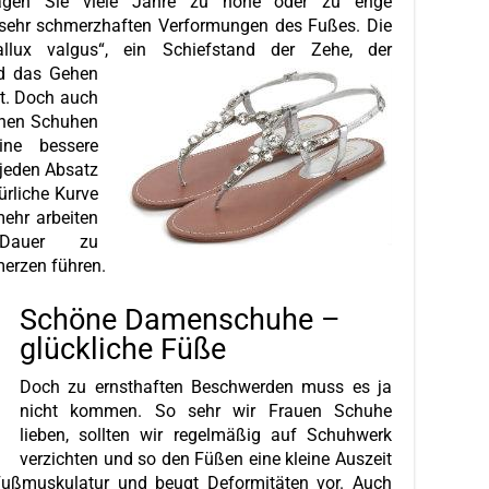
ragen Sie viele Jahre zu hohe oder zu enge
ehr schmerzhaften Verformungen des Fußes. Die
allux valgus“, ein Schiefstand der Zehe, der
nd das
Gehen
t. Doch auch
chen Schuhen
ine bessere
jeden Absatz
ürliche Kurve
mehr arbeiten
Dauer zu
erzen führen.
Schöne Damenschuhe –
glückliche Füße
Doch zu ernsthaften Beschwerden muss es ja
nicht kommen. So sehr wir Frauen Schuhe
lieben, sollten wir regelmäßig auf Schuhwerk
verzichten und so den Füßen eine kleine Auszeit
 Fußmuskulatur und beugt Deformitäten vor. Auch