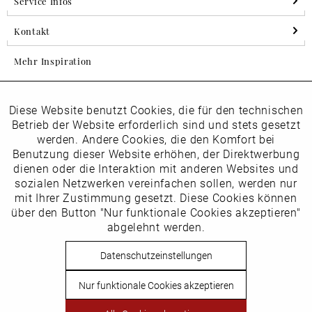
Service Infos
Kontakt
Mehr Inspiration
Diese Website benutzt Cookies, die für den technischen
Aktiv
Folgen Sie uns auf Instagram
Funktionale
Betrieb der Website erforderlich sind und stets gesetzt
horsch_schuhe
werden. Andere Cookies, die den Komfort bei
Inaktiv
Benutzung dieser Website erhöhen, der Direktwerbung
Marketing
dienen oder die Interaktion mit anderen Websites und
Newsletter
sozialen Netzwerken vereinfachen sollen, werden nur
Inaktiv
mit Ihrer Zustimmung gesetzt. Diese Cookies können
Tracking
über den Button "Nur funktionale Cookies akzeptieren"
abgelehnt werden.
Die
Datenschutzbestimmungen
habe ich zur Kenntnis
Inaktiv
Service
genommen
Datenschutzeinstellungen
Hier
vom Newsletter abmelden.
Nur funktionale Cookies akzeptieren
Vertrag widerrufen