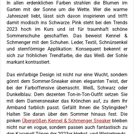
In allen erdenklichen Farben strahlen die Blumen im
Garten mit der Sonne um die Wette. Wer die warme
Jahreszeit liebt, lässt sich davon inspirieren und trifft
damit modisch ins Schwarze. Pink steht bei den Trends
2023 hoch im Kurs und ist für traumhaft schöne
Sommerschuhe geschaffen. Das beweist Kennel &
Schmenger mit den Schuhen. Leder, Textil, Schnürsenkel
und sternförmige Applikation: Konsequent bekennt er
sich zur fröhlichen Trendfarbe, die das Weiß der Sohle
markant kontrastiert.
Das einfarbige Design ist nicht nur eine Wucht, sondern
gönnt dem Sommer-Sneaker einen eleganten Twist, der
bei der Farboffensive überrascht. Weiß, Schwarz oder
Dunkelblau: Dem dezenten Ton-in-Ton-Outfit setzen Sie
mit dem Damensneaker das Krönchen auf, zu dem Ihr
Armband farblich passt. Gefällt Ihnen die Stylingidee?
Halten Sie daran über den Sommer hinaus fest. Die
pinken
Übergrößen Kennel & Schmenger Sneaker
bleiben
nicht nur en vogue, sondern passen auch fantastisch zu
den Karamell-Tönen der 2023er Herbst- und Wintertrends.