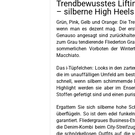
Trendbewusstes Lifti
– silberne High Heels
Grün, Pink, Gelb und Orange: Die T
wenn man es dezent mag. Der erste
Genauso angesagt sind zurückhalt
zum Grau tendierende Fliederton Gra
sommerlichen Vorboten der Wintert
Macchiato.
Das i-Tüpfelchen: Looks in den zarte
die im unauffälligen Umfeld am best
schnell, wenn silbern schimmernde
Highlight werden sie aber im Ensem
Stoffen gefertigt sind und einen puri
Ergattern Sie sich silberne hohe S
überflügeln. So ist dem edel funke
garantiert. Fliedergraues Business-Et
die Denim-Kombi beim City-Streifzug
die schnörkellosen Outfits auf die v