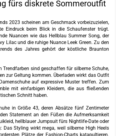
ng fürs diskrete Sommeroutfit
rends 2023 scheinen am Geschmack vorbeizuzielen,
 Eindruck beim Blick in die Schaufenster trügt.
ende Nuancen wie das Hellblau Summer Song, der
vy Lilac und die ruhige Nuance Leek Green. Zu den
rends des Jahres gehört der köstliche Braunton
n Trendfarben sind geschaffen für silberne Schuhe,
en zur Geltung kommen. Überladen wirkt das Outfit
 Damenschuhe auf expressive Muster treffen. Zum
ble mit einfarbigen Kleidern, die aus fließenden
stischen Schnitt haben.
chuhe in Größe 43, deren Absätze fünf Zentimeter
lnden Statement an den Füßen die Aufmerksamkeit
uikleid, hellblauer Jumpsuit fürs Nightlife-Date oder
: Das Styling wirkt mega, weil silberne High Heels
ordersten Plätze der Fashion-Charts katapultieren.