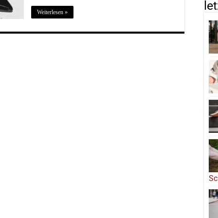
le
Weiterlesen »
Sc