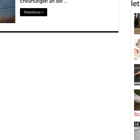
Erwartungen an die …
le
Weiterlesen »
Sc