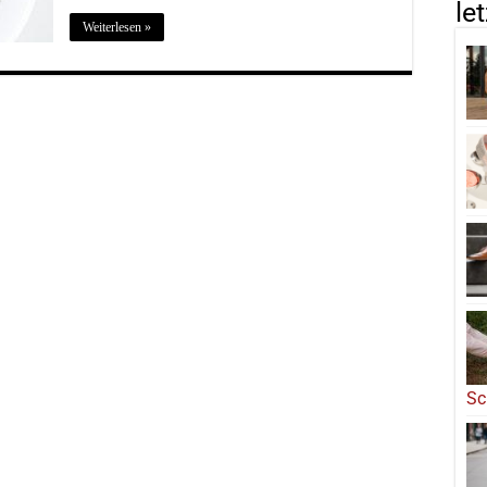
le
Weiterlesen »
Sc