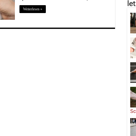
le
Weiterlesen »
Sc