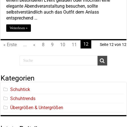
einem besonderen Event geladen oder möchten eine
elegante Abendveranstaltung besuchen, sollte
selbstverständlich auch das Outfit dem Anlass
entsprechend …
Weiterlesen »
12
« Erste
...
«
8
9
10
11
Seite 12 von 12
Kategorien
Schuhtick
Schuhtrends
Übergrößen & Untergrößen