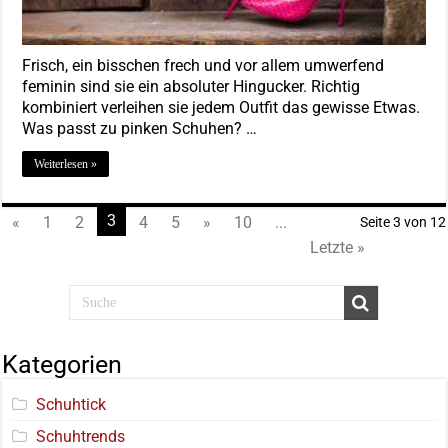
Frisch, ein bisschen frech und vor allem umwerfend
feminin sind sie ein absoluter Hingucker. Richtig
kombiniert verleihen sie jedem Outfit das gewisse Etwas.
Was passt zu pinken Schuhen? …
Weiterlesen »
3
«
1
2
4
5
»
10
...
Seite 3 von 12
Letzte »
Kategorien
Schuhtick
Schuhtrends