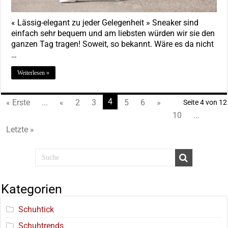
« Lässig-elegant zu jeder Gelegenheit » Sneaker sind
einfach sehr bequem und am liebsten würden wir sie den
ganzen Tag tragen! Soweit, so bekannt. Wäre es da nicht
…
Weiterlesen »
4
« Erste
...
«
2
3
5
6
»
Seite 4 von 12
10
...
Letzte »
Kategorien
Schuhtick
Schuhtrends