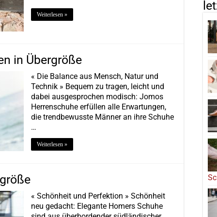
le
Weiterlesen »
en in Übergröße
« Die Balance aus Mensch, Natur und
Technik » Bequem zu tragen, leicht und
dabei ausgesprochen modisch: Jomos
Herrenschuhe erfüllen alle Erwartungen,
die trendbewusste Männer an ihre Schuhe
…
Weiterlesen »
rgröße
Sc
« Schönheit und Perfektion » Schönheit
neu gedacht: Elegante Homers Schuhe
sind aus überbordender südländischer