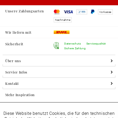
Unsere Zahlungsarten
Vorkasse
Nachnahme
Wir liefern mit
Sicherheit
Datenschutz
Servicequalität
Sichere Zahlung
Über uns
Service Infos
Kontakt
Mehr Inspiration
Diese Website benutzt Cookies, die für den technischen
Aktiv
Folgen Sie uns auf Instagram
Funktionale