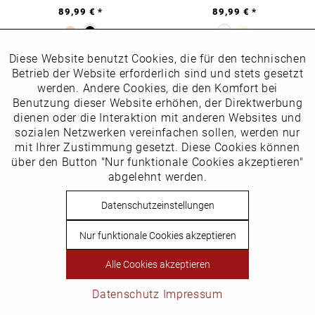
89,99 € *
89,99 € *
Diese Website benutzt Cookies, die für den technischen
Aktiv
Funktionale
Betrieb der Website erforderlich sind und stets gesetzt
werden. Andere Cookies, die den Komfort bei
Inaktiv
Benutzung dieser Website erhöhen, der Direktwerbung
Marketing
dienen oder die Interaktion mit anderen Websites und
sozialen Netzwerken vereinfachen sollen, werden nur
Inaktiv
mit Ihrer Zustimmung gesetzt. Diese Cookies können
Tracking
über den Button "Nur funktionale Cookies akzeptieren"
abgelehnt werden.
Inaktiv
Service
Superga Sneaker in Übergrößen
Superga Sneaker in Übergrößen
Datenschutzeinstellungen
Artikelnummer: 5502-15
Artikelnummer: 5539-19
99,99 € *
79,99 € *
Nur funktionale Cookies akzeptieren
Alle Cookies akzeptieren
Datenschutz
Impressum