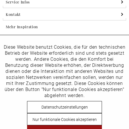
Service Infos
Kontakt
Mehr Inspiration
Diese Website benutzt Cookies, die für den technischen
Aktiv
Folgen Sie uns auf Instagram
Funktionale
Betrieb der Website erforderlich sind und stets gesetzt
horsch_schuhe
werden. Andere Cookies, die den Komfort bei
Inaktiv
Benutzung dieser Website erhöhen, der Direktwerbung
Marketing
dienen oder die Interaktion mit anderen Websites und
Newsletter
sozialen Netzwerken vereinfachen sollen, werden nur
Inaktiv
mit Ihrer Zustimmung gesetzt. Diese Cookies können
Tracking
über den Button "Nur funktionale Cookies akzeptieren"
abgelehnt werden.
Die
Datenschutzbestimmungen
habe ich zur Kenntnis
Inaktiv
Service
genommen
Datenschutzeinstellungen
Hier
vom Newsletter abmelden.
Nur funktionale Cookies akzeptieren
Vertrag widerrufen