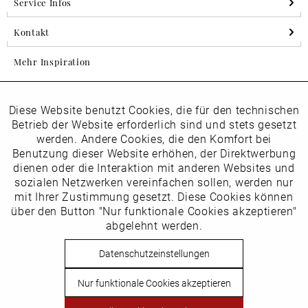
Service Infos
Kontakt
Mehr Inspiration
Diese Website benutzt Cookies, die für den technischen
Aktiv
Folgen Sie uns auf Instagram
Funktionale
Betrieb der Website erforderlich sind und stets gesetzt
horsch_schuhe
werden. Andere Cookies, die den Komfort bei
Inaktiv
Benutzung dieser Website erhöhen, der Direktwerbung
Marketing
dienen oder die Interaktion mit anderen Websites und
Newsletter
sozialen Netzwerken vereinfachen sollen, werden nur
Inaktiv
mit Ihrer Zustimmung gesetzt. Diese Cookies können
Tracking
über den Button "Nur funktionale Cookies akzeptieren"
abgelehnt werden.
Die
Datenschutzbestimmungen
habe ich zur Kenntnis
Inaktiv
Service
genommen
Datenschutzeinstellungen
Hier
vom Newsletter abmelden.
Nur funktionale Cookies akzeptieren
Vertrag widerrufen