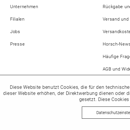
Unternehmen
Rückgabe un
Filialen
Versand und
Jobs
Versandkost
Presse
Horsch-New
Häufige Frag
AGB und Wide
Magazin
Diese Website benutzt Cookies, die für den technische
Funktionale
dieser Website erhöhen, der Direktwerbung dienen oder d
gesetzt. Diese Cookies
Marketing
Datenschutzeinste
Copyright © Schuhhaus Horsc
Tracking