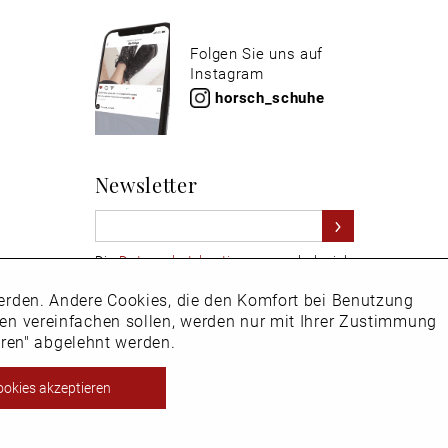
Folgen Sie uns auf
Instagram
horsch_schuhe
Newsletter
Die
Datenschutzbestimmungen
habe ich
zur Kenntnis genommen
 werden. Andere Cookies, die den Komfort bei Benutzung
Aktiv
Hier
vom Newsletter abmelden.
ken vereinfachen sollen, werden nur mit Ihrer Zustimmung
eren" abgelehnt werden.
Inaktiv
ookies akzeptieren
ht EU-Ausland steuerbefreit.
Inaktiv