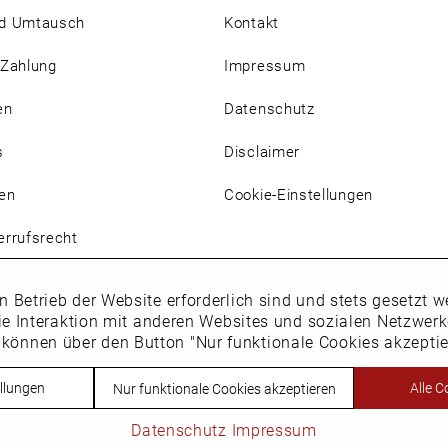
d Umtausch
Kontakt
 Zahlung
Impressum
en
Datenschutz
s
Disclaimer
en
Cookie-Einstellungen
rrufsrecht
n Betrieb der Website erforderlich sind und stets gesetzt
ie Interaktion mit anderen Websites und sozialen Netzwer
 können über den Button "Nur funktionale Cookies akzepti
Vertrag widerrufen
llungen
Alle C
Nur funktionale Cookies akzeptieren
h. * Alle Preise inkl. Mehrwertsteuer des jeweiligen Lieferlandes. Nic
Datenschutz
Impressum