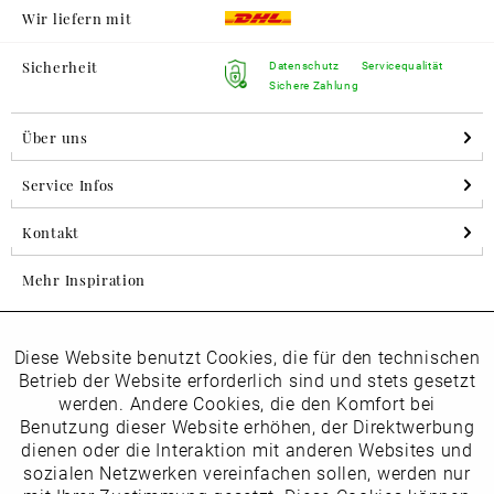
Wir liefern mit
Sicherheit
Datenschutz
Servicequalität
Sichere Zahlung
Über uns
Service Infos
Kontakt
Mehr Inspiration
Diese Website benutzt Cookies, die für den technischen
Aktiv
Folgen Sie uns auf Instagram
Funktionale
Betrieb der Website erforderlich sind und stets gesetzt
horsch_schuhe
werden. Andere Cookies, die den Komfort bei
Inaktiv
Benutzung dieser Website erhöhen, der Direktwerbung
Marketing
dienen oder die Interaktion mit anderen Websites und
Newsletter
sozialen Netzwerken vereinfachen sollen, werden nur
Inaktiv