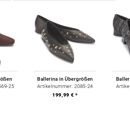
Erscheinungsdatum
€
€
Beliebtheit
Niedrigster Preis
Höchster Preis
Artikelbezeichnung
rößen
Ballerina in Übergrößen
Balle
569-25
Artikelnummer: 2085-24
Artik
199,99 € *