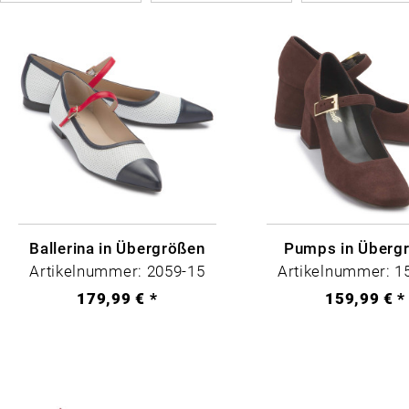
Braun
32
ab
159,99 
Grau
bis
299,99 
33
Leo
34
Rosa
35
Rot
42
Schwarz
43
Weiß
Ballerina in Übergrößen
Pumps in Überg
44
Artikelnummer: 2059-15
Artikelnummer: 1
45
179,99 € *
159,99 € *