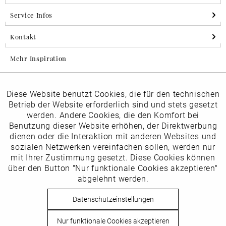
Service Infos
Kontakt
Mehr Inspiration
Diese Website benutzt Cookies, die für den technischen
Aktiv
Folgen Sie uns auf Instagram
Funktionale
Betrieb der Website erforderlich sind und stets gesetzt
horsch_schuhe
werden. Andere Cookies, die den Komfort bei
Inaktiv
Benutzung dieser Website erhöhen, der Direktwerbung
Marketing
dienen oder die Interaktion mit anderen Websites und
Newsletter
sozialen Netzwerken vereinfachen sollen, werden nur
Inaktiv
mit Ihrer Zustimmung gesetzt. Diese Cookies können
Tracking
über den Button "Nur funktionale Cookies akzeptieren"
abgelehnt werden.
Die
Datenschutzbestimmungen
habe ich zur Kenntnis
Inaktiv
Service
genommen
Datenschutzeinstellungen
Hier
vom Newsletter abmelden.
Nur funktionale Cookies akzeptieren