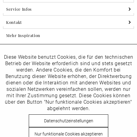
Service Infos
Kontakt
Mehr Inspiration
Diese Website benutzt Cookies, die für den technischen
Aktiv
Folgen Sie uns auf Instagram
Funktionale
Betrieb der Website erforderlich sind und stets gesetzt
horsch_schuhe
werden. Andere Cookies, die den Komfort bei
Inaktiv
Benutzung dieser Website erhöhen, der Direktwerbung
Marketing
dienen oder die Interaktion mit anderen Websites und
Newsletter
sozialen Netzwerken vereinfachen sollen, werden nur
Inaktiv
mit Ihrer Zustimmung gesetzt. Diese Cookies können
Tracking
über den Button "Nur funktionale Cookies akzeptieren"
abgelehnt werden.
Die
Datenschutzbestimmungen
habe ich zur Kenntnis
Inaktiv
Service
genommen
Datenschutzeinstellungen
Hier
vom Newsletter abmelden.
Nur funktionale Cookies akzeptieren