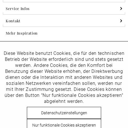
Service Infos
Kontakt
Mehr Inspiration
Diese Website benutzt Cookies, die für den technischen
Aktiv
Folgen Sie uns auf Instagram
Funktionale
Betrieb der Website erforderlich sind und stets gesetzt
horsch_schuhe
werden. Andere Cookies, die den Komfort bei
Inaktiv
Benutzung dieser Website erhöhen, der Direktwerbung
Marketing
dienen oder die Interaktion mit anderen Websites und
Newsletter
sozialen Netzwerken vereinfachen sollen, werden nur
Inaktiv
mit Ihrer Zustimmung gesetzt. Diese Cookies können
Tracking
über den Button "Nur funktionale Cookies akzeptieren"
abgelehnt werden.
Die
Datenschutzbestimmungen
habe ich zur Kenntnis
Inaktiv
Service
genommen
Datenschutzeinstellungen
Hier
vom Newsletter abmelden.
Nur funktionale Cookies akzeptieren