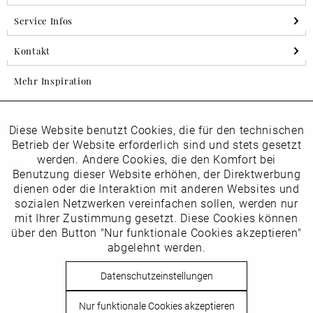
Service Infos
Kontakt
Mehr Inspiration
Diese Website benutzt Cookies, die für den technischen
Aktiv
Folgen Sie uns auf Instagram
Funktionale
Betrieb der Website erforderlich sind und stets gesetzt
horsch_schuhe
werden. Andere Cookies, die den Komfort bei
Inaktiv
Benutzung dieser Website erhöhen, der Direktwerbung
Marketing
dienen oder die Interaktion mit anderen Websites und
Newsletter
sozialen Netzwerken vereinfachen sollen, werden nur
Inaktiv
mit Ihrer Zustimmung gesetzt. Diese Cookies können
Tracking
über den Button "Nur funktionale Cookies akzeptieren"
abgelehnt werden.
Die
Datenschutzbestimmungen
habe ich zur Kenntnis
Inaktiv
Service
genommen
Datenschutzeinstellungen
Hier
vom Newsletter abmelden.
Nur funktionale Cookies akzeptieren