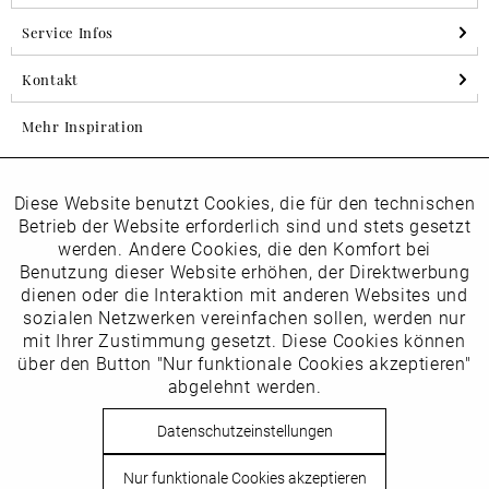
Service Infos
Kontakt
Mehr Inspiration
Diese Website benutzt Cookies, die für den technischen
Aktiv
Folgen Sie uns auf Instagram
Funktionale
Betrieb der Website erforderlich sind und stets gesetzt
horsch_schuhe
werden. Andere Cookies, die den Komfort bei
Inaktiv
Benutzung dieser Website erhöhen, der Direktwerbung
Marketing
dienen oder die Interaktion mit anderen Websites und
Newsletter
sozialen Netzwerken vereinfachen sollen, werden nur
Inaktiv
mit Ihrer Zustimmung gesetzt. Diese Cookies können
Tracking
über den Button "Nur funktionale Cookies akzeptieren"
abgelehnt werden.
Die
Datenschutzbestimmungen
habe ich zur Kenntnis
Inaktiv
Service
genommen
Datenschutzeinstellungen
Hier
vom Newsletter abmelden.
Nur funktionale Cookies akzeptieren