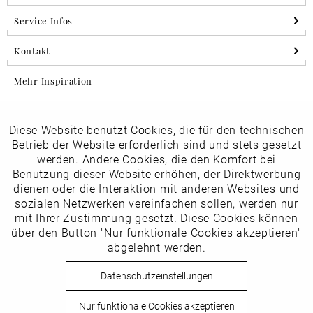
Service Infos
Kontakt
Mehr Inspiration
Diese Website benutzt Cookies, die für den technischen
Aktiv
Folgen Sie uns auf Instagram
Funktionale
Betrieb der Website erforderlich sind und stets gesetzt
horsch_schuhe
werden. Andere Cookies, die den Komfort bei
Inaktiv
Benutzung dieser Website erhöhen, der Direktwerbung
Marketing
dienen oder die Interaktion mit anderen Websites und
Newsletter
sozialen Netzwerken vereinfachen sollen, werden nur
Inaktiv
mit Ihrer Zustimmung gesetzt. Diese Cookies können
Tracking
über den Button "Nur funktionale Cookies akzeptieren"
abgelehnt werden.
Die
Datenschutzbestimmungen
habe ich zur Kenntnis
Inaktiv
Service
genommen
Datenschutzeinstellungen
Hier
vom Newsletter abmelden.
Nur funktionale Cookies akzeptieren