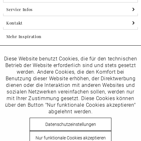
Service Infos
Kontakt
Mehr Inspiration
Diese Website benutzt Cookies, die für den technischen
Aktiv
Folgen Sie uns auf Instagram
Funktionale
Betrieb der Website erforderlich sind und stets gesetzt
horsch_schuhe
werden. Andere Cookies, die den Komfort bei
Inaktiv
Benutzung dieser Website erhöhen, der Direktwerbung
Marketing
dienen oder die Interaktion mit anderen Websites und
Newsletter
sozialen Netzwerken vereinfachen sollen, werden nur
Inaktiv
mit Ihrer Zustimmung gesetzt. Diese Cookies können
Tracking
über den Button "Nur funktionale Cookies akzeptieren"
abgelehnt werden.
Die
Datenschutzbestimmungen
habe ich zur Kenntnis
Inaktiv
Service
genommen
Datenschutzeinstellungen
Hier
vom Newsletter abmelden.
Nur funktionale Cookies akzeptieren