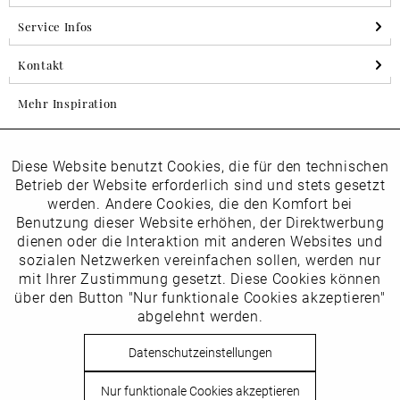
Service Infos
Kontakt
Mehr Inspiration
Diese Website benutzt Cookies, die für den technischen
Aktiv
Folgen Sie uns auf Instagram
Funktionale
Betrieb der Website erforderlich sind und stets gesetzt
horsch_schuhe
werden. Andere Cookies, die den Komfort bei
Inaktiv
Benutzung dieser Website erhöhen, der Direktwerbung
Marketing
dienen oder die Interaktion mit anderen Websites und
Newsletter
sozialen Netzwerken vereinfachen sollen, werden nur
Inaktiv
mit Ihrer Zustimmung gesetzt. Diese Cookies können
Tracking
über den Button "Nur funktionale Cookies akzeptieren"
abgelehnt werden.
Die
Datenschutzbestimmungen
habe ich zur Kenntnis
Inaktiv
Service
genommen
Datenschutzeinstellungen
Hier
vom Newsletter abmelden.
Nur funktionale Cookies akzeptieren