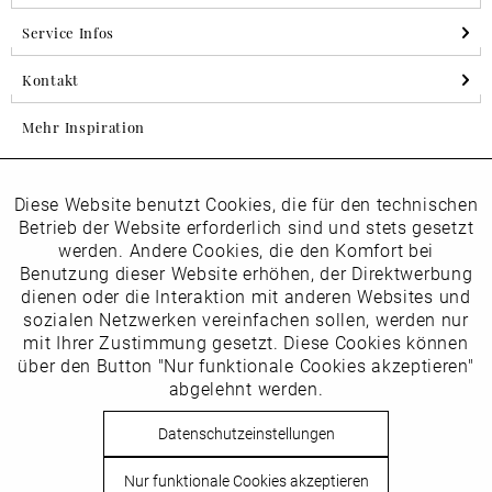
Service Infos
Kontakt
Mehr Inspiration
Diese Website benutzt Cookies, die für den technischen
Aktiv
Folgen Sie uns auf Instagram
Funktionale
Betrieb der Website erforderlich sind und stets gesetzt
horsch_schuhe
werden. Andere Cookies, die den Komfort bei
Inaktiv
Benutzung dieser Website erhöhen, der Direktwerbung
Marketing
dienen oder die Interaktion mit anderen Websites und
Newsletter
sozialen Netzwerken vereinfachen sollen, werden nur
Inaktiv
mit Ihrer Zustimmung gesetzt. Diese Cookies können
Tracking
über den Button "Nur funktionale Cookies akzeptieren"
abgelehnt werden.
Die
Datenschutzbestimmungen
habe ich zur Kenntnis
Inaktiv
Service
genommen
Datenschutzeinstellungen
Hier
vom Newsletter abmelden.
Nur funktionale Cookies akzeptieren