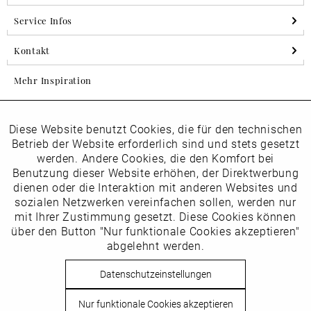
Service Infos
Kontakt
Mehr Inspiration
Diese Website benutzt Cookies, die für den technischen
Aktiv
Folgen Sie uns auf Instagram
Funktionale
Betrieb der Website erforderlich sind und stets gesetzt
horsch_schuhe
werden. Andere Cookies, die den Komfort bei
Inaktiv
Benutzung dieser Website erhöhen, der Direktwerbung
Marketing
dienen oder die Interaktion mit anderen Websites und
Newsletter
sozialen Netzwerken vereinfachen sollen, werden nur
Inaktiv
mit Ihrer Zustimmung gesetzt. Diese Cookies können
Tracking
über den Button "Nur funktionale Cookies akzeptieren"
abgelehnt werden.
Die
Datenschutzbestimmungen
habe ich zur Kenntnis
Inaktiv
Service
genommen
Datenschutzeinstellungen
Hier
vom Newsletter abmelden.
Nur funktionale Cookies akzeptieren