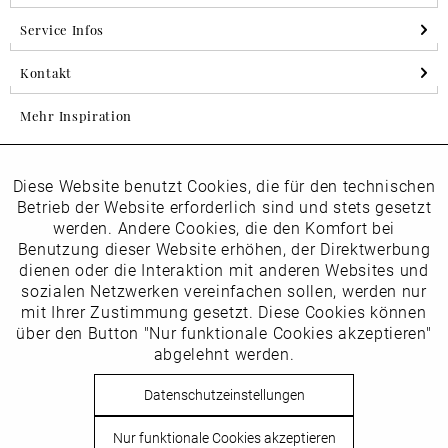
Service Infos
Kontakt
Mehr Inspiration
Diese Website benutzt Cookies, die für den technischen
Aktiv
Folgen Sie uns auf Instagram
Funktionale
Betrieb der Website erforderlich sind und stets gesetzt
horsch_schuhe
werden. Andere Cookies, die den Komfort bei
Inaktiv
Benutzung dieser Website erhöhen, der Direktwerbung
Marketing
dienen oder die Interaktion mit anderen Websites und
Newsletter
sozialen Netzwerken vereinfachen sollen, werden nur
Inaktiv
mit Ihrer Zustimmung gesetzt. Diese Cookies können
Tracking
über den Button "Nur funktionale Cookies akzeptieren"
abgelehnt werden.
Die
Datenschutzbestimmungen
habe ich zur Kenntnis
Inaktiv
Service
genommen
Datenschutzeinstellungen
Hier
vom Newsletter abmelden.
Nur funktionale Cookies akzeptieren