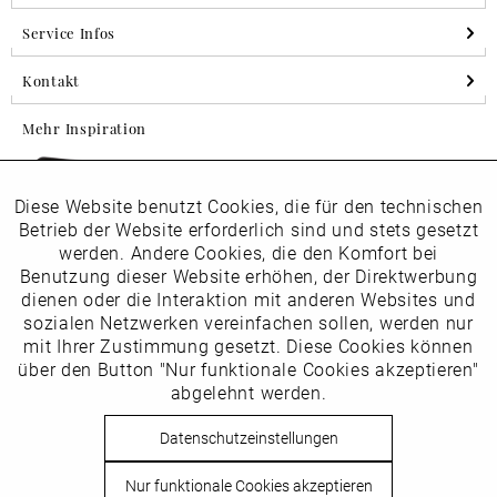
Service Infos
Kontakt
Mehr Inspiration
Diese Website benutzt Cookies, die für den technischen
Aktiv
Folgen Sie uns auf Instagram
Funktionale
Betrieb der Website erforderlich sind und stets gesetzt
horsch_schuhe
werden. Andere Cookies, die den Komfort bei
Inaktiv
Benutzung dieser Website erhöhen, der Direktwerbung
Marketing
dienen oder die Interaktion mit anderen Websites und
Newsletter
sozialen Netzwerken vereinfachen sollen, werden nur
Inaktiv
mit Ihrer Zustimmung gesetzt. Diese Cookies können
Tracking
über den Button "Nur funktionale Cookies akzeptieren"
abgelehnt werden.
Die
Datenschutzbestimmungen
habe ich zur Kenntnis
Inaktiv
Service
genommen
Datenschutzeinstellungen
Hier
vom Newsletter abmelden.
Nur funktionale Cookies akzeptieren