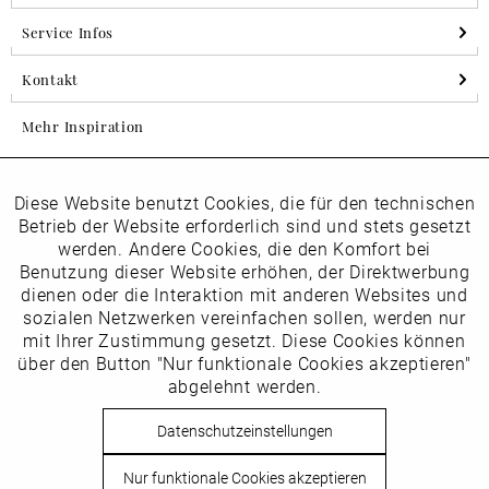
Service Infos
Kontakt
Mehr Inspiration
Diese Website benutzt Cookies, die für den technischen
Aktiv
Folgen Sie uns auf Instagram
Funktionale
Betrieb der Website erforderlich sind und stets gesetzt
horsch_schuhe
werden. Andere Cookies, die den Komfort bei
Inaktiv
Benutzung dieser Website erhöhen, der Direktwerbung
Marketing
dienen oder die Interaktion mit anderen Websites und
Newsletter
sozialen Netzwerken vereinfachen sollen, werden nur
Inaktiv
mit Ihrer Zustimmung gesetzt. Diese Cookies können
Tracking
über den Button "Nur funktionale Cookies akzeptieren"
abgelehnt werden.
Die
Datenschutzbestimmungen
habe ich zur Kenntnis
Inaktiv
Service
genommen
Datenschutzeinstellungen
Hier
vom Newsletter abmelden.
Nur funktionale Cookies akzeptieren