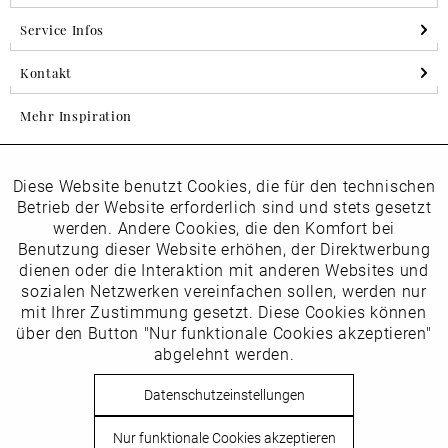
Service Infos
Kontakt
Mehr Inspiration
Diese Website benutzt Cookies, die für den technischen
Aktiv
Folgen Sie uns auf Instagram
Funktionale
Betrieb der Website erforderlich sind und stets gesetzt
horsch_schuhe
werden. Andere Cookies, die den Komfort bei
Inaktiv
Benutzung dieser Website erhöhen, der Direktwerbung
Marketing
dienen oder die Interaktion mit anderen Websites und
Newsletter
sozialen Netzwerken vereinfachen sollen, werden nur
Inaktiv
mit Ihrer Zustimmung gesetzt. Diese Cookies können
Tracking
über den Button "Nur funktionale Cookies akzeptieren"
abgelehnt werden.
Die
Datenschutzbestimmungen
habe ich zur Kenntnis
Inaktiv
Service
genommen
Datenschutzeinstellungen
Hier
vom Newsletter abmelden.
Nur funktionale Cookies akzeptieren