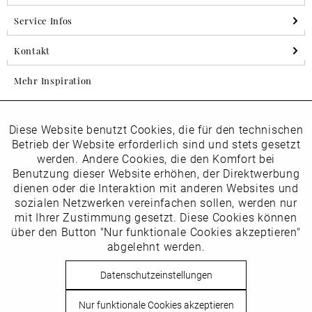
Service Infos
Kontakt
Mehr Inspiration
Diese Website benutzt Cookies, die für den technischen
Aktiv
Folgen Sie uns auf Instagram
Funktionale
Betrieb der Website erforderlich sind und stets gesetzt
horsch_schuhe
werden. Andere Cookies, die den Komfort bei
Inaktiv
Benutzung dieser Website erhöhen, der Direktwerbung
Marketing
dienen oder die Interaktion mit anderen Websites und
Newsletter
sozialen Netzwerken vereinfachen sollen, werden nur
Inaktiv
mit Ihrer Zustimmung gesetzt. Diese Cookies können
Tracking
über den Button "Nur funktionale Cookies akzeptieren"
abgelehnt werden.
Die
Datenschutzbestimmungen
habe ich zur Kenntnis
Inaktiv
Service
genommen
Datenschutzeinstellungen
Hier
vom Newsletter abmelden.
Nur funktionale Cookies akzeptieren