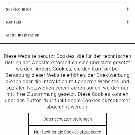
Service Infos
Kontakt
Mehr Inspiration
Diese Website benutzt Cookies, die für den technischen
Aktiv
Folgen Sie uns auf Instagram
Funktionale
Betrieb der Website erforderlich sind und stets gesetzt
horsch_schuhe
werden. Andere Cookies, die den Komfort bei
Inaktiv
Benutzung dieser Website erhöhen, der Direktwerbung
Marketing
dienen oder die Interaktion mit anderen Websites und
Newsletter
sozialen Netzwerken vereinfachen sollen, werden nur
Inaktiv
mit Ihrer Zustimmung gesetzt. Diese Cookies können
Tracking
über den Button "Nur funktionale Cookies akzeptieren"
abgelehnt werden.
Die
Datenschutzbestimmungen
habe ich zur Kenntnis
Inaktiv
Service
genommen
Datenschutzeinstellungen
Hier
vom Newsletter abmelden.
Nur funktionale Cookies akzeptieren