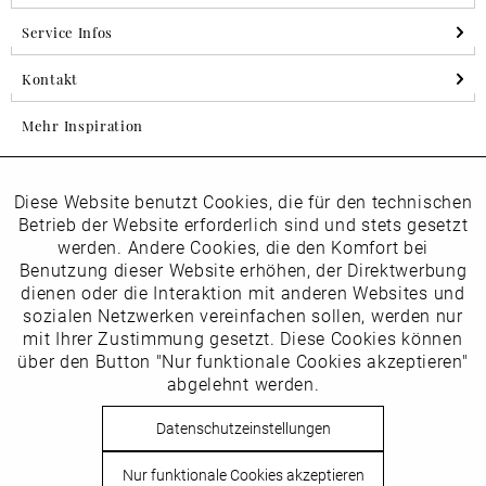
Service Infos
Kontakt
Mehr Inspiration
Diese Website benutzt Cookies, die für den technischen
Aktiv
Folgen Sie uns auf Instagram
Funktionale
Betrieb der Website erforderlich sind und stets gesetzt
horsch_schuhe
werden. Andere Cookies, die den Komfort bei
Inaktiv
Benutzung dieser Website erhöhen, der Direktwerbung
Marketing
dienen oder die Interaktion mit anderen Websites und
Newsletter
sozialen Netzwerken vereinfachen sollen, werden nur
Inaktiv
mit Ihrer Zustimmung gesetzt. Diese Cookies können
Tracking
über den Button "Nur funktionale Cookies akzeptieren"
abgelehnt werden.
Die
Datenschutzbestimmungen
habe ich zur Kenntnis
Inaktiv
Service
genommen
Datenschutzeinstellungen
Hier
vom Newsletter abmelden.
Nur funktionale Cookies akzeptieren