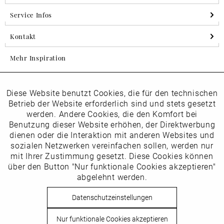
Service Infos
Kontakt
Mehr Inspiration
Diese Website benutzt Cookies, die für den technischen
Aktiv
Folgen Sie uns auf Instagram
Funktionale
Betrieb der Website erforderlich sind und stets gesetzt
horsch_schuhe
werden. Andere Cookies, die den Komfort bei
Inaktiv
Benutzung dieser Website erhöhen, der Direktwerbung
Marketing
dienen oder die Interaktion mit anderen Websites und
Newsletter
sozialen Netzwerken vereinfachen sollen, werden nur
Inaktiv
mit Ihrer Zustimmung gesetzt. Diese Cookies können
Tracking
über den Button "Nur funktionale Cookies akzeptieren"
abgelehnt werden.
Die
Datenschutzbestimmungen
habe ich zur Kenntnis
Inaktiv
Service
genommen
Datenschutzeinstellungen
Hier
vom Newsletter abmelden.
Nur funktionale Cookies akzeptieren