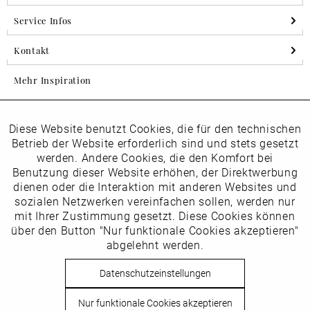
Service Infos
Kontakt
Mehr Inspiration
Diese Website benutzt Cookies, die für den technischen
Aktiv
Folgen Sie uns auf Instagram
Funktionale
Betrieb der Website erforderlich sind und stets gesetzt
horsch_schuhe
werden. Andere Cookies, die den Komfort bei
Inaktiv
Benutzung dieser Website erhöhen, der Direktwerbung
Marketing
dienen oder die Interaktion mit anderen Websites und
Newsletter
sozialen Netzwerken vereinfachen sollen, werden nur
Inaktiv
mit Ihrer Zustimmung gesetzt. Diese Cookies können
Tracking
über den Button "Nur funktionale Cookies akzeptieren"
abgelehnt werden.
Die
Datenschutzbestimmungen
habe ich zur Kenntnis
Inaktiv
Service
genommen
Datenschutzeinstellungen
Hier
vom Newsletter abmelden.
Nur funktionale Cookies akzeptieren