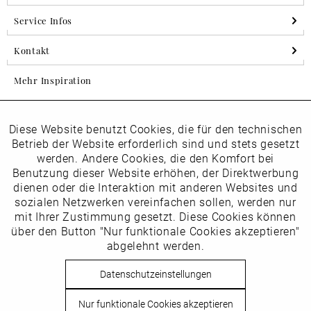
Service Infos
Kontakt
Mehr Inspiration
Diese Website benutzt Cookies, die für den technischen
Aktiv
Folgen Sie uns auf Instagram
Funktionale
Betrieb der Website erforderlich sind und stets gesetzt
horsch_schuhe
werden. Andere Cookies, die den Komfort bei
Inaktiv
Benutzung dieser Website erhöhen, der Direktwerbung
Marketing
dienen oder die Interaktion mit anderen Websites und
Newsletter
sozialen Netzwerken vereinfachen sollen, werden nur
Inaktiv
mit Ihrer Zustimmung gesetzt. Diese Cookies können
Tracking
über den Button "Nur funktionale Cookies akzeptieren"
abgelehnt werden.
Die
Datenschutzbestimmungen
habe ich zur Kenntnis
Inaktiv
Service
genommen
Datenschutzeinstellungen
Hier
vom Newsletter abmelden.
Nur funktionale Cookies akzeptieren