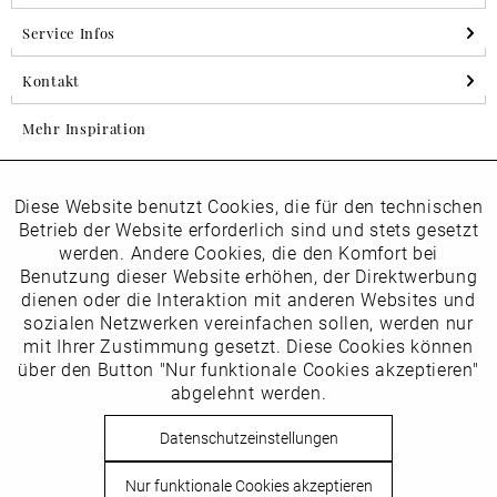
Service Infos
Kontakt
Mehr Inspiration
Diese Website benutzt Cookies, die für den technischen
Aktiv
Folgen Sie uns auf Instagram
Funktionale
Betrieb der Website erforderlich sind und stets gesetzt
horsch_schuhe
werden. Andere Cookies, die den Komfort bei
Inaktiv
Benutzung dieser Website erhöhen, der Direktwerbung
Marketing
dienen oder die Interaktion mit anderen Websites und
Newsletter
sozialen Netzwerken vereinfachen sollen, werden nur
Inaktiv
mit Ihrer Zustimmung gesetzt. Diese Cookies können
Tracking
über den Button "Nur funktionale Cookies akzeptieren"
abgelehnt werden.
Die
Datenschutzbestimmungen
habe ich zur Kenntnis
Inaktiv
Service
genommen
Datenschutzeinstellungen
Hier
vom Newsletter abmelden.
Nur funktionale Cookies akzeptieren