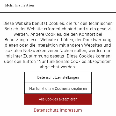
Mehr Inspiration
Diese Website benutzt Cookies, die für den technischen
Aktiv
Folgen Sie uns auf Instagram
Funktionale
Betrieb der Website erforderlich sind und stets gesetzt
horsch_schuhe
werden. Andere Cookies, die den Komfort bei
Inaktiv
Benutzung dieser Website erhöhen, der Direktwerbung
Marketing
dienen oder die Interaktion mit anderen Websites und
Newsletter
sozialen Netzwerken vereinfachen sollen, werden nur
Inaktiv
mit Ihrer Zustimmung gesetzt. Diese Cookies können
Tracking
über den Button "Nur funktionale Cookies akzeptieren"
abgelehnt werden.
Die
Datenschutzbestimmungen
habe ich zur Kenntnis
Inaktiv
Service
genommen
Datenschutzeinstellungen
Hier
vom Newsletter abmelden.
Nur funktionale Cookies akzeptieren
Vertrag widerrufen
Alle Cookies akzeptieren
Copyright © Schuhhaus Horsch. * Alle Preise inkl.
Mehrwertsteuer des jeweiligen Lieferlandes. Nicht EU-Ausland
Datenschutz
Impressum
steuerbefreit.