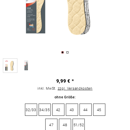
9,99 € *
inkl. MwSt.
zzgl. Versandkosten
ohne Größe:
32/33
34/35
42
43
44
45
47
48
51/52