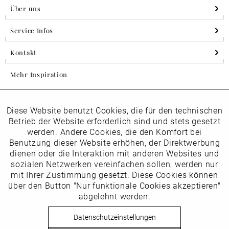
Über uns
Service Infos
Kontakt
Mehr Inspiration
Diese Website benutzt Cookies, die für den technischen
Aktiv
Folgen Sie uns auf Instagram
Funktionale
Betrieb der Website erforderlich sind und stets gesetzt
horsch_schuhe
werden. Andere Cookies, die den Komfort bei
Inaktiv
Benutzung dieser Website erhöhen, der Direktwerbung
Marketing
dienen oder die Interaktion mit anderen Websites und
Newsletter
sozialen Netzwerken vereinfachen sollen, werden nur
Inaktiv
mit Ihrer Zustimmung gesetzt. Diese Cookies können
Tracking
über den Button "Nur funktionale Cookies akzeptieren"
abgelehnt werden.
Die
Datenschutzbestimmungen
habe ich zur Kenntnis
Inaktiv
Service
genommen
Datenschutzeinstellungen
Hier
vom Newsletter abmelden.