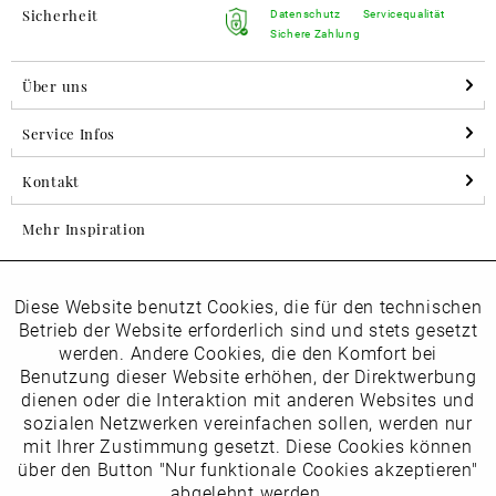
Sicherheit
Datenschutz
Servicequalität
Sichere Zahlung
Über uns
Service Infos
Kontakt
Mehr Inspiration
Diese Website benutzt Cookies, die für den technischen
Aktiv
Folgen Sie uns auf Instagram
Funktionale
Betrieb der Website erforderlich sind und stets gesetzt
horsch_schuhe
werden. Andere Cookies, die den Komfort bei
Inaktiv
Benutzung dieser Website erhöhen, der Direktwerbung
Marketing
dienen oder die Interaktion mit anderen Websites und
Newsletter
sozialen Netzwerken vereinfachen sollen, werden nur
Inaktiv
mit Ihrer Zustimmung gesetzt. Diese Cookies können
Tracking
über den Button "Nur funktionale Cookies akzeptieren"
abgelehnt werden.