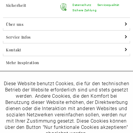
Sicherheit
Datenschutz
Servicequalität
Sichere Zahlung
Über uns
Service Infos
Kontakt
Mehr Inspiration
Diese Website benutzt Cookies, die für den technischen
Aktiv
Folgen Sie uns auf Instagram
Funktionale
Betrieb der Website erforderlich sind und stets gesetzt
horsch_schuhe
werden. Andere Cookies, die den Komfort bei
Inaktiv
Benutzung dieser Website erhöhen, der Direktwerbung
Marketing
dienen oder die Interaktion mit anderen Websites und
Newsletter
sozialen Netzwerken vereinfachen sollen, werden nur
Inaktiv
mit Ihrer Zustimmung gesetzt. Diese Cookies können
Tracking
über den Button "Nur funktionale Cookies akzeptieren"