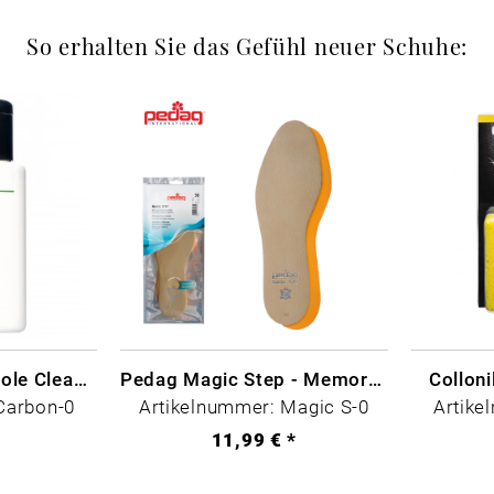
So erhalten Sie das Gefühl neuer Schuhe:
CARBON LAB Midsole Cleaner
Pedag Magic Step - Memory Schaum
Collon
Carbon-0
Artikelnummer: Magic S-0
Artike
*
11,99 € *