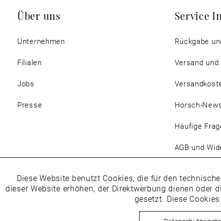
Über uns
Service I
Unternehmen
Rückgabe un
Filialen
Versand und
Jobs
Versandkost
Presse
Horsch-New
Häufige Frag
AGB und Wide
Magazin
Diese Website benutzt Cookies, die für den technische
Funktionale
dieser Website erhöhen, der Direktwerbung dienen oder d
gesetzt. Diese Cookies
Marketing