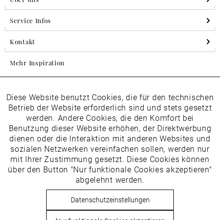
Service Infos
Kontakt
Mehr Inspiration
Diese Website benutzt Cookies, die für den technischen
Aktiv
Folgen Sie uns auf Instagram
Funktionale
Betrieb der Website erforderlich sind und stets gesetzt
horsch_schuhe
werden. Andere Cookies, die den Komfort bei
Inaktiv
Benutzung dieser Website erhöhen, der Direktwerbung
Marketing
dienen oder die Interaktion mit anderen Websites und
Newsletter
sozialen Netzwerken vereinfachen sollen, werden nur
Inaktiv
mit Ihrer Zustimmung gesetzt. Diese Cookies können
Tracking
über den Button "Nur funktionale Cookies akzeptieren"
abgelehnt werden.
Die
Datenschutzbestimmungen
habe ich zur Kenntnis
Inaktiv
Service
genommen
Datenschutzeinstellungen
Hier
vom Newsletter abmelden.