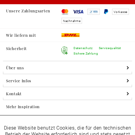
Unsere Zahlungsarten
Vorkasse
Nachnahme
Wir liefern mit
Sicherheit
Datenschutz
Servicequalität
Sichere Zahlung
Über uns
Service Infos
Kontakt
Mehr Inspiration
Diese Website benutzt Cookies, die für den technischen
Aktiv
Folgen Sie uns auf Instagram
Funktionale
Betrieb der Website erforderlich sind und stets gesetzt
horsch_schuhe