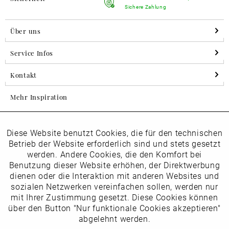
Sichere Zahlung
Über uns
Service Infos
Kontakt
Mehr Inspiration
Diese Website benutzt Cookies, die für den technischen
Aktiv
Folgen Sie uns auf Instagram
Funktionale
Betrieb der Website erforderlich sind und stets gesetzt
horsch_schuhe
werden. Andere Cookies, die den Komfort bei
Inaktiv
Benutzung dieser Website erhöhen, der Direktwerbung
Marketing
dienen oder die Interaktion mit anderen Websites und
Newsletter
sozialen Netzwerken vereinfachen sollen, werden nur
Inaktiv
mit Ihrer Zustimmung gesetzt. Diese Cookies können
Tracking
über den Button "Nur funktionale Cookies akzeptieren"
abgelehnt werden.
Die
Datenschutzbestimmungen
habe ich zur Kenntnis
Inaktiv